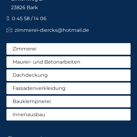
23826 Bark
0 45 58 / 14 06
zimmerei-diercks@hotmail.de
Zimmerei
Maurer- und Betonarbeiten
Dachdeckung
Fassadenverkleidung
Bauklempnerei
Innenausbau